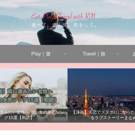
Play｜遊
Travel｜旅
進みたい女性へ 強い女の失恋ソン
【洋画】失恋でズタボロになった
グ15選【和訳】
るラブストーリーまと