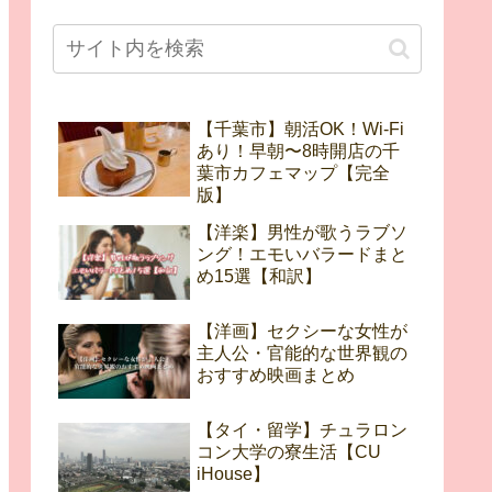
【千葉市】朝活OK！Wi-Fi
あり！早朝〜8時開店の千
葉市カフェマップ【完全
版】
【洋楽】男性が歌うラブソ
ング！エモいバラードまと
め15選【和訳】
【洋画】セクシーな女性が
主人公・官能的な世界観の
おすすめ映画まとめ
【タイ・留学】チュラロン
コン大学の寮生活【CU
iHouse】