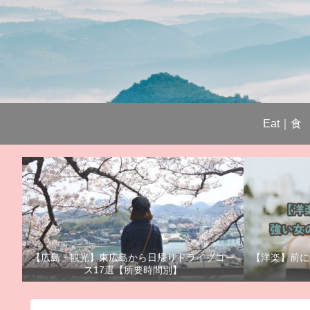
Eat｜食
【広島・観光】東広島から日帰りドライブコー
【洋楽】前に
ス17選【所要時間別】