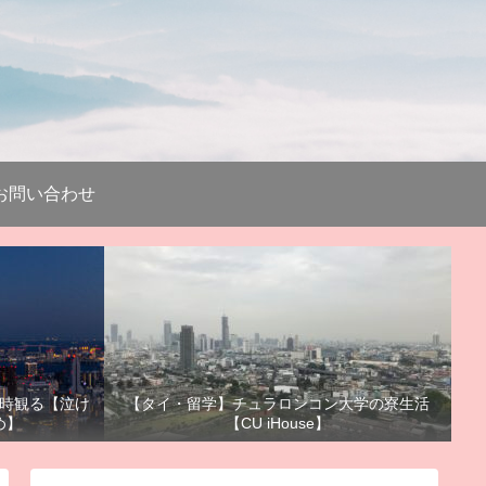
お問い合わせ
時観る【泣け
【タイ・留学】チュラロンコン大学の寮生活
め】
【CU iHouse】