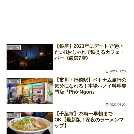
【銀座】2023年にデートで使い
Eat｜食
たい!!おしゃれで映えるカフェ・
バー《厳選7店》
2023.01.20
【市川・行徳駅】ベトナム旅行の
Eat｜食
気分になれる！本場ハノイ料理専
門店『Phở Ngon』
2022.06.22
【千葉市】23時〜早朝まで
Eat｜食
OK【最新版！深夜のラーメンマ
ップ】