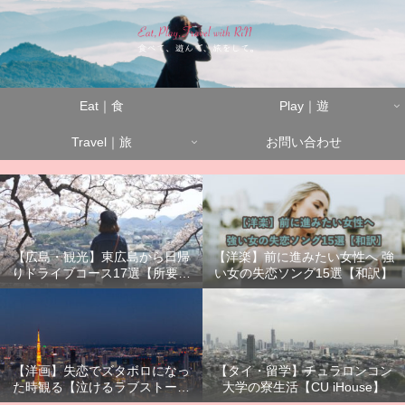
Eat｜食
Play｜遊
Travel｜旅
お問い合わせ
【広島・観光】東広島から日帰
【洋楽】前に進みたい女性へ 強
りドライブコース17選【所要時
い女の失恋ソング15選【和訳】
間別】
【洋画】失恋でズタボロになっ
【タイ・留学】チュラロンコン
た時観る【泣けるラブストーリ
大学の寮生活【CU iHouse】
ーまとめ】