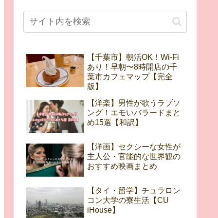
【千葉市】朝活OK！Wi-Fi
あり！早朝〜8時開店の千
葉市カフェマップ【完全
版】
【洋楽】男性が歌うラブソ
ング！エモいバラードまと
め15選【和訳】
【洋画】セクシーな女性が
主人公・官能的な世界観の
おすすめ映画まとめ
【タイ・留学】チュラロン
コン大学の寮生活【CU
iHouse】