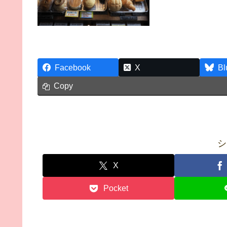
Facebook
X
Bl
Copy
シ
X
Pocket