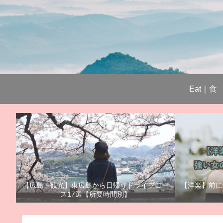
Eat｜食
【広島・観光】東広島から日帰りドライブコー
【洋楽】前に
ス17選【所要時間別】