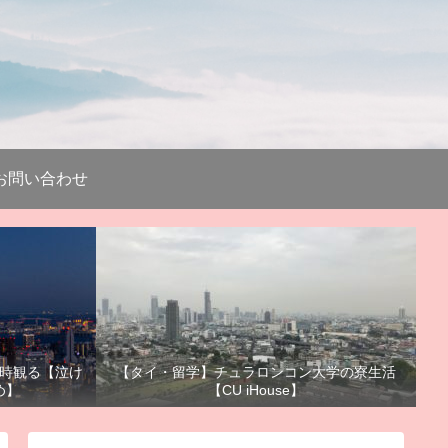
お問い合わせ
時観る【泣け
【タイ・留学】チュラロンコン大学の寮生活
め】
【CU iHouse】