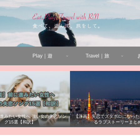
Play｜遊
Travel｜旅
進みたい女性へ 強い女の失恋ソン
【洋画】失恋でズタボロになった
グ15選【和訳】
るラブストーリーまと