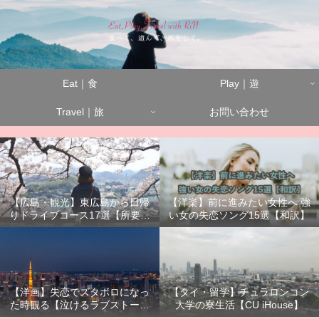
Eat｜食
Play｜遊
Travel｜旅
お問い合わせ
【広島・観光】東広島から日帰
【洋楽】前に進みたい女性へ 強
りドライブコース17選【所要時
い女の失恋ソング15選【和訳】
間別】
【洋画】失恋でズタボロになっ
【タイ・留学】チュラロンコン
た時観る【泣けるラブストーリ
大学の寮生活【CU iHouse】
ーまとめ】