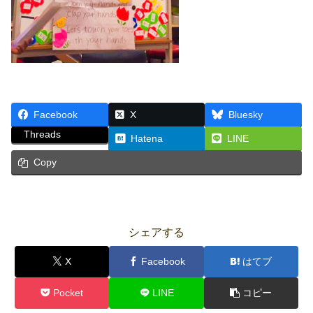
Facebook
X
Bluesky
Threads
Hatena
LINE
Copy
シェアする
X
Facebook
はてブ
Pocket
LINE
コピー