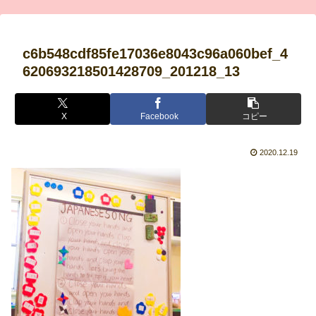
c6b548cdf85fe17036e8043c96a060bef_4
620693218501428709_201218_13
X
Facebook
コピー
2020.12.19