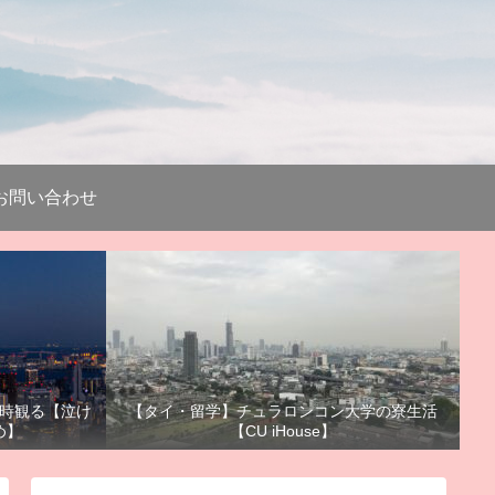
お問い合わせ
時観る【泣け
【タイ・留学】チュラロンコン大学の寮生活
め】
【CU iHouse】