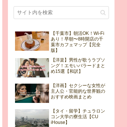
【千葉市】朝活OK！Wi-Fi
あり！早朝〜8時開店の千
葉市カフェマップ【完全
版】
【洋楽】男性が歌うラブソ
ング！エモいバラードまと
め15選【和訳】
【洋画】セクシーな女性が
主人公・官能的な世界観の
おすすめ映画まとめ
【タイ・留学】チュラロン
コン大学の寮生活【CU
iHouse】