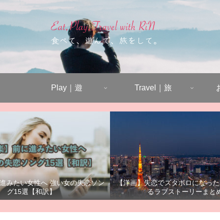
Play｜遊
Travel｜旅
進みたい女性へ 強い女の失恋ソン
【洋画】失恋でズタボロになった
グ15選【和訳】
るラブストーリーまと