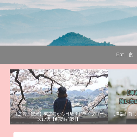
Eat｜食
【広島・観光】東広島から日帰りドライブコー
【洋楽】前に
ス17選【所要時間別】