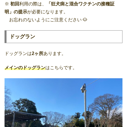
※
初回
利用の際は、
「狂犬病と混合ワクチンの接種証
明」の提示
が必要になります。
お忘れのないようにご注意ください 🐶
ドッグラン
ドッグランは
2ヶ所
あります。
メインのドッグラン
はこちらです。