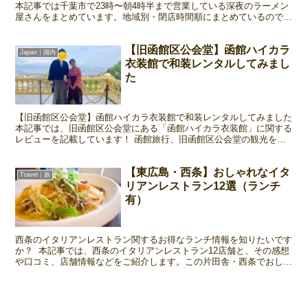
本記事では千葉市で23時〜朝4時半まで営業している深夜のラーメン
屋さんをまとめています。地域別・閉店時間順にまとめているので、
夜な夜なラーメンを求めている方必見です！
【旧函館区公会堂】函館ハイカラ
Japan｜国内
衣装館で和装レンタルしてみまし
た
【旧函館区公会堂】函館ハイカラ衣装館で和装レンタルしてみました
本記事では、旧函館区公会堂にある「函館ハイカラ衣装館」に関する
レビューを記載しています！ 函館旅行、旧函館区公会堂の観光を予
定中の方は是非ご覧ください👀 函館ハイカラ衣装館につ...
【東広島・西条】おしゃれなイタ
Travel｜旅
リアンレストラン12選（ランチ
有）
西条のイタリアンレストラン関するお得なランチ情報を知りたいです
か？ 本記事では、西条のイタリアンレストラン12店舗と、その感想
や口コミ、店舗情報などをご紹介します。この片田舎・西条でおしゃ
れなレストランを楽しみたい方は必見です。