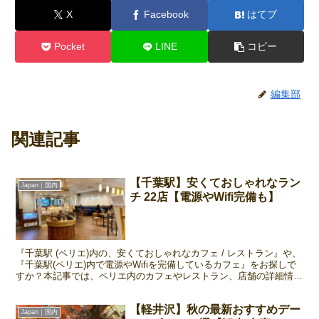
X
Facebook
はてブ
Pocket
LINE
コピー
編集部
関連記事
【千葉駅】安くておしゃれなラン
Japan｜国内
チ 22店【電源やWifi完備も】
『千葉駅 (ペリエ)内の、安くておしゃれなカフェ / レストラン』や、
『千葉駅(ペリエ)内で電源やWifiを完備しているカフェ』をお探しで
すか？本記事では、ペリエ内のカフェやレストラン、店舗の詳細情報
をご紹介しています！ペリエでさまよっている方必見です！
【軽井沢】秋の最新おすすめデー
Japan｜国内