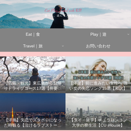
Eat｜食
Play｜遊
Travel｜旅
お問い合わせ
【広島・観光】東広島から日帰
【洋楽】前に進みたい女性へ 強
りドライブコース17選【所要時
い女の失恋ソング15選【和訳】
間別】
【洋画】失恋でズタボロになっ
【タイ・留学】チュラロンコン
た時観る【泣けるラブストーリ
大学の寮生活【CU iHouse】
ーまとめ】