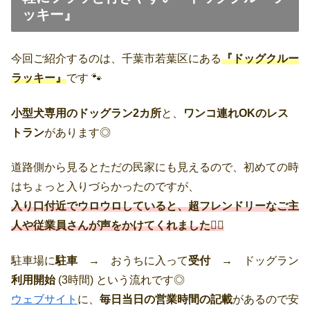
ッキー』
今回ご紹介するのは、千葉市若葉区にある
『ドッグクルー
ラッキー』
です 🐾
小型犬専用のドッグラン2カ所
と、
ワンコ連れOKのレス
トラン
があります◎
道路側から見るとただの民家にも見えるので、初めての時
はちょっと入りづらかったのですが、
入り口付近でウロウロしていると、超フレンドリーなご主
人や従業員さんが声をかけてくれました🙆‍♀️
駐車場に
駐車
→ おうちに入って
受付
→ ドッグラン
利用開始
(3時間) という流れです◎
ウェブサイト
に、
毎日当日の営業時間の記載
があるので安