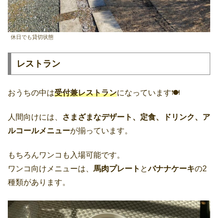
休日でも貸切状態
レストラン
おうちの中は
受付兼レストラン
になっています🍽
人間向けには、
さまざまなデザート、定食、ドリンク、ア
ルコールメニュー
が揃っています。
もちろんワンコも入場可能です。
ワンコ向けメニューは、
馬肉プレート
と
バナナケーキ
の2
種類があります。