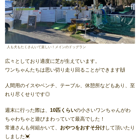
人も犬もたくさんいて楽しい！メインのドッグラン
広々としており適度に芝が生えています。
ワンちゃんたちは思い切り走り回ることができます🙌
人間用のイスやベンチ、テーブル、休憩所などもあり、至
れり尽くせりです◎
週末に行った際は、
10匹くらい
の小さいワンちゃんがわ
ちゃわちゃと遊びまわっていて最高でした！
常連さんも何組かいて、
おやつをおすそ分け
して頂いたり
しました💓