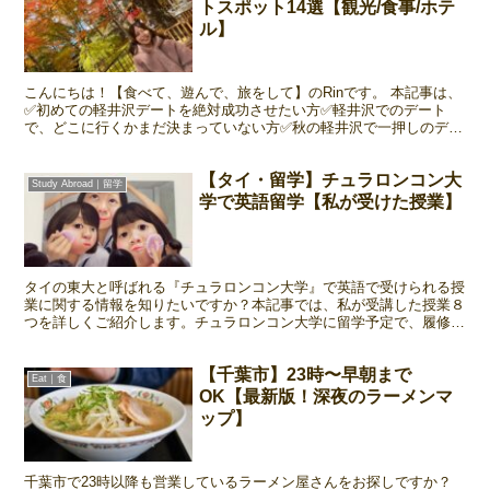
トスポット14選【観光/食事/ホテ
ル】
こんにちは！【食べて、遊んで、旅をして】のRinです。 本記事は、
✅初めての軽井沢デートを絶対成功させたい方✅軽井沢でのデート
で、どこに行くかまだ決まっていない方✅秋の軽井沢で一押しのデー
トスポットを知りたい方 このような方向けの内容にな...
【タイ・留学】チュラロンコン大
Study Abroad｜留学
学で英語留学【私が受けた授業】
タイの東大と呼ばれる『チュラロンコン大学』で英語で受けられる授
業に関する情報を知りたいですか？本記事では、私が受講した授業８
つを詳しくご紹介します。チュラロンコン大学に留学予定で、履修登
録に悩んでいる方は必見です。
【千葉市】23時〜早朝まで
Eat｜食
OK【最新版！深夜のラーメンマ
ップ】
千葉市で23時以降も営業しているラーメン屋さんをお探しですか？