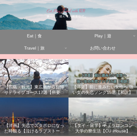
Eat｜食
Play｜遊
Travel｜旅
お問い合わせ
【広島・観光】東広島から日帰
【洋楽】前に進みたい女性へ 強
りドライブコース17選【所要時
い女の失恋ソング15選【和訳】
間別】
【洋画】失恋でズタボロになっ
【タイ・留学】チュラロンコン
た時観る【泣けるラブストーリ
大学の寮生活【CU iHouse】
ーまとめ】