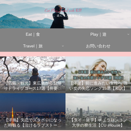
Eat｜食
Play｜遊
Travel｜旅
お問い合わせ
【広島・観光】東広島から日帰
【洋楽】前に進みたい女性へ 強
りドライブコース17選【所要時
い女の失恋ソング15選【和訳】
間別】
【洋画】失恋でズタボロになっ
【タイ・留学】チュラロンコン
た時観る【泣けるラブストーリ
大学の寮生活【CU iHouse】
ーまとめ】