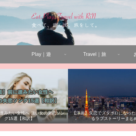
Play｜遊
Travel｜旅
進みたい女性へ 強い女の失恋ソン
【洋画】失恋でズタボロになった
グ15選【和訳】
るラブストーリーまと