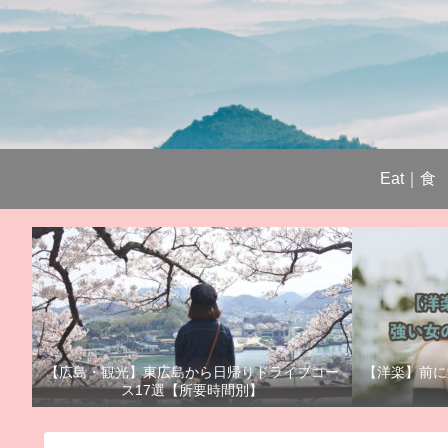
Eat｜食
【広島・観光】東広島から日帰りドライブコー
【洋楽】前に
ス17選【所要時間別】