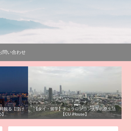
お問い合わせ
時観る【泣け
【タイ・留学】チュラロンコン大学の寮生活
め】
【CU iHouse】