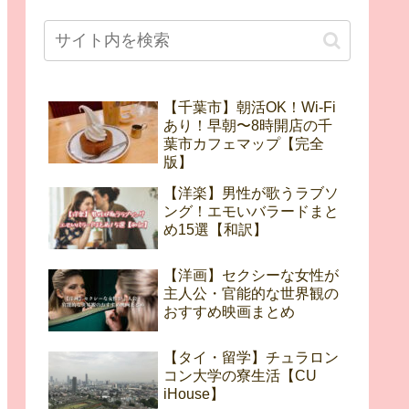
【千葉市】朝活OK！Wi-Fi
あり！早朝〜8時開店の千
葉市カフェマップ【完全
版】
【洋楽】男性が歌うラブソ
ング！エモいバラードまと
め15選【和訳】
【洋画】セクシーな女性が
主人公・官能的な世界観の
おすすめ映画まとめ
【タイ・留学】チュラロン
コン大学の寮生活【CU
iHouse】