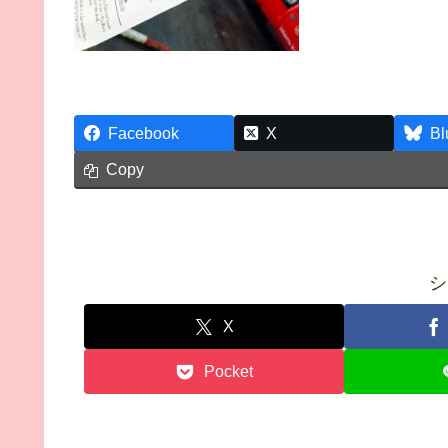
Facebook
X
Bl
Copy
シ
X
Pocket