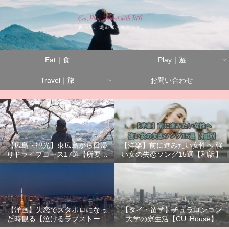
Eat｜食
Play｜遊
Travel｜旅
お問い合わせ
【広島・観光】東広島から日帰
【洋楽】前に進みたい女性へ 強
りドライブコース17選【所要時
い女の失恋ソング15選【和訳】
間別】
【洋画】失恋でズタボロになっ
【タイ・留学】チュラロンコン
た時観る【泣けるラブストーリ
大学の寮生活【CU iHouse】
ーまとめ】