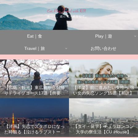
Eat｜食
Play｜遊
Travel｜旅
お問い合わせ
【広島・観光】東広島から日帰
【洋楽】前に進みたい女性へ 強
りドライブコース17選【所要時
い女の失恋ソング15選【和訳】
間別】
【洋画】失恋でズタボロになっ
【タイ・留学】チュラロンコン
た時観る【泣けるラブストーリ
大学の寮生活【CU iHouse】
ーまとめ】