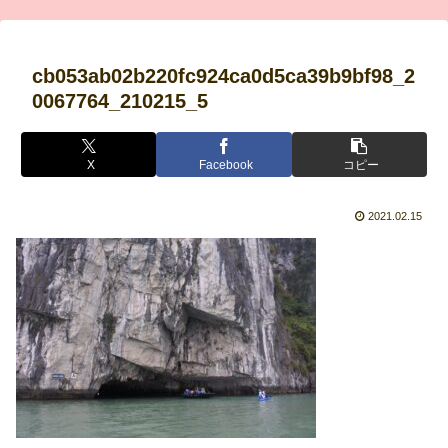
cb053ab02b220fc924ca0d5ca39b9bf98_2
0067764_210215_5
X
Facebook
コピー
2021.02.15