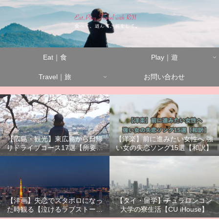
Eat｜食
Play｜遊
Travel｜旅
お問い合わせ
【広島・観光】東広島から日帰
【洋楽】前に進みたい女性へ 強
りドライブコース17選【所要時
い女の失恋ソング15選【和訳】
間別】
【洋画】失恋でズタボロになっ
【タイ・留学】チュラロンコン
た時観る【泣けるラブストーリ
大学の寮生活【CU iHouse】
ーまとめ】