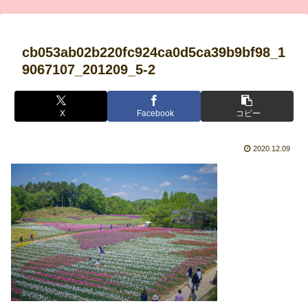
cb053ab02b220fc924ca0d5ca39b9bf98_1
9067107_201209_5-2
X
Facebook
コピー
2020.12.09