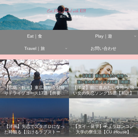
Eat｜食
Play｜遊
Travel｜旅
お問い合わせ
【広島・観光】東広島から日帰
【洋楽】前に進みたい女性へ 強
りドライブコース17選【所要時
い女の失恋ソング15選【和訳】
間別】
【洋画】失恋でズタボロになっ
【タイ・留学】チュラロンコン
た時観る【泣けるラブストーリ
大学の寮生活【CU iHouse】
ーまとめ】