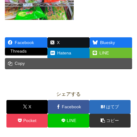
Facebook
X
Bluesky
Threads
Hatena
LINE
Copy
シェアする
X
Facebook
はてブ
Pocket
LINE
コピー