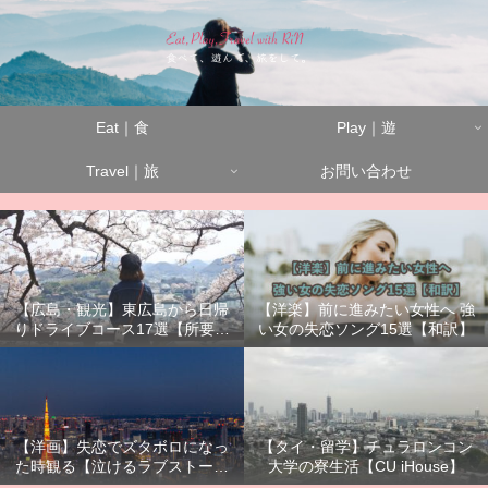
Eat｜食
Play｜遊
Travel｜旅
お問い合わせ
【広島・観光】東広島から日帰
【洋楽】前に進みたい女性へ 強
りドライブコース17選【所要時
い女の失恋ソング15選【和訳】
間別】
【洋画】失恋でズタボロになっ
【タイ・留学】チュラロンコン
た時観る【泣けるラブストーリ
大学の寮生活【CU iHouse】
ーまとめ】