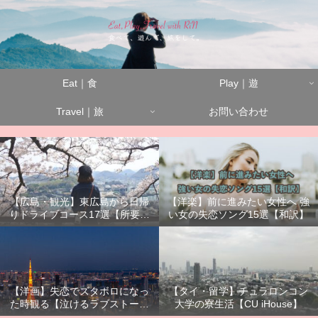
Eat｜食
Play｜遊
Travel｜旅
お問い合わせ
【広島・観光】東広島から日帰
【洋楽】前に進みたい女性へ 強
りドライブコース17選【所要時
い女の失恋ソング15選【和訳】
間別】
【洋画】失恋でズタボロになっ
【タイ・留学】チュラロンコン
た時観る【泣けるラブストーリ
大学の寮生活【CU iHouse】
ーまとめ】