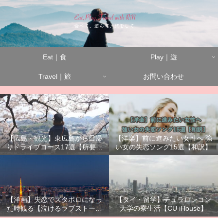
Eat｜食
Play｜遊
Travel｜旅
お問い合わせ
【広島・観光】東広島から日帰
【洋楽】前に進みたい女性へ 強
りドライブコース17選【所要時
い女の失恋ソング15選【和訳】
間別】
【洋画】失恋でズタボロになっ
【タイ・留学】チュラロンコン
た時観る【泣けるラブストーリ
大学の寮生活【CU iHouse】
ーまとめ】