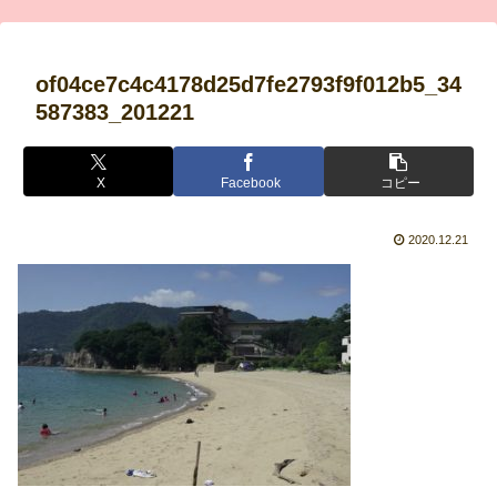
of04ce7c4c4178d25d7fe2793f9f012b5_34
587383_201221
X
Facebook
コピー
2020.12.21