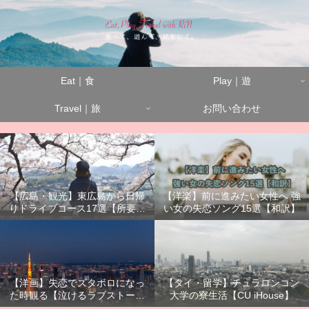
Eat｜食
Play｜遊
Travel｜旅
お問い合わせ
【広島・観光】東広島から日帰
【洋楽】前に進みたい女性へ 強
りドライブコース17選【所要時
い女の失恋ソング15選【和訳】
間別】
【洋画】失恋でズタボロになっ
【タイ・留学】チュラロンコン
た時観る【泣けるラブストーリ
大学の寮生活【CU iHouse】
ーまとめ】