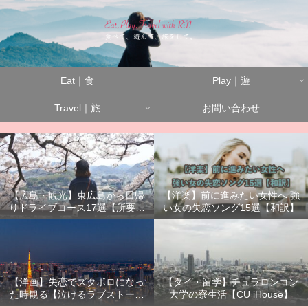
Eat｜食
Play｜遊
Travel｜旅
お問い合わせ
【広島・観光】東広島から日帰
【洋楽】前に進みたい女性へ 強
りドライブコース17選【所要時
い女の失恋ソング15選【和訳】
間別】
【洋画】失恋でズタボロになっ
【タイ・留学】チュラロンコン
た時観る【泣けるラブストーリ
大学の寮生活【CU iHouse】
ーまとめ】