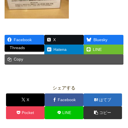
Facebook
X
Bluesky
Threads
Hatena
LINE
Copy
シェアする
X
Facebook
はてブ
Pocket
LINE
コピー