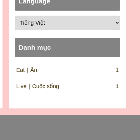
Language
Danh mục
Eat｜Ăn
1
Live｜Cuộc sống
1