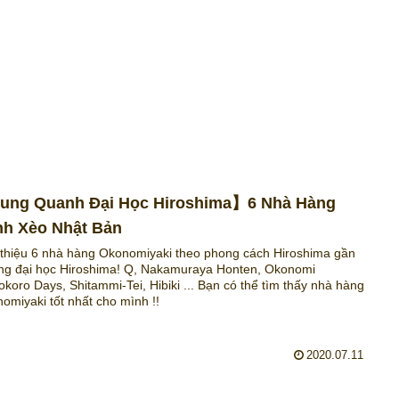
ung Quanh Đại Học Hiroshima】6 Nhà Hàng
h Xèo Nhật Bản
 thiệu 6 nhà hàng Okonomiyaki theo phong cách Hiroshima gần
ng đại học Hiroshima! Q, Nakamuraya Honten, Okonomi
koro Days, Shitammi-Tei, Hibiki ... Bạn có thể tìm thấy nhà hàng
omiyaki tốt nhất cho mình !!
2020.07.11