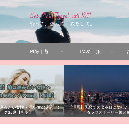
Play｜遊
Travel｜旅
進みたい女性へ 強い女の失恋ソン
【洋画】失恋でズタボロになった
グ15選【和訳】
るラブストーリーまと