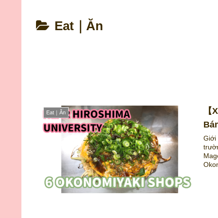
Eat｜Ăn
【X
Eat｜Ăn
Bán
Giới
trườ
Mago
Okon