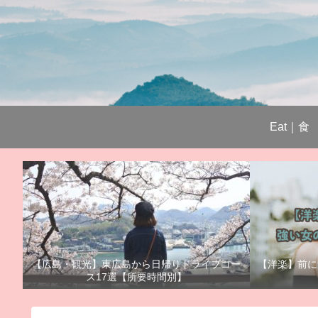
Eat｜食
【広島・観光】東広島から日帰りドライブコー
【洋楽】前に
ス17選【所要時間別】