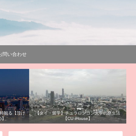
お問い合わせ
時観る【泣け
【タイ・留学】チュラロンコン大学の寮生活
め】
【CU iHouse】