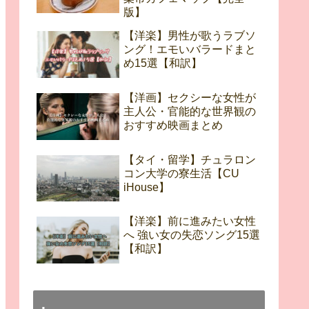
版】
【洋楽】男性が歌うラブソ
ング！エモいバラードまと
め15選【和訳】
【洋画】セクシーな女性が
主人公・官能的な世界観の
おすすめ映画まとめ
【タイ・留学】チュラロン
コン大学の寮生活【CU
iHouse】
【洋楽】前に進みたい女性
へ 強い女の失恋ソング15選
【和訳】