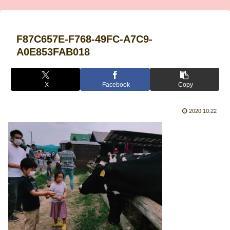
F87C657E-F768-49FC-A7C9-
A0E853FAB018
X
Facebook
Copy
2020.10.22