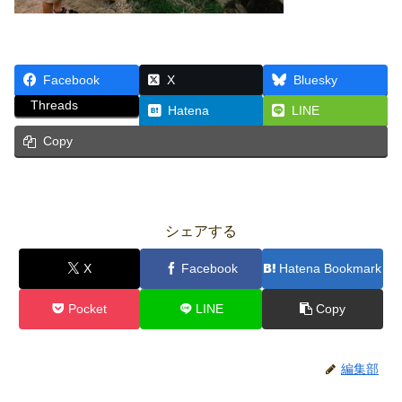
Facebook
X
Bluesky
Threads
Hatena
LINE
Copy
シェアする
X
Facebook
Hatena Bookmark
Pocket
LINE
Copy
編集部