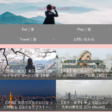
Eat｜食
Play｜遊
Travel｜旅
お問い合わせ
【広島・観光】東広島から日帰
【洋楽】前に進みたい女性へ 強
りドライブコース17選【所要時
い女の失恋ソング15選【和訳】
間別】
【洋画】失恋でズタボロになっ
【タイ・留学】チュラロンコン
た時観る【泣けるラブストーリ
大学の寮生活【CU iHouse】
ーまとめ】