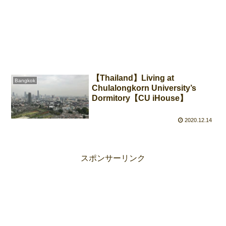
【Thailand】Living at
Bangkok
Chulalongkorn University’s
Dormitory【CU iHouse】
2020.12.14
スポンサーリンク