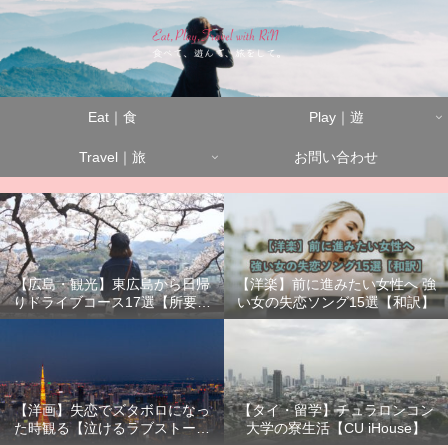
Eat｜食
Play｜遊
Travel｜旅
お問い合わせ
【広島・観光】東広島から日帰
【洋楽】前に進みたい女性へ 強
りドライブコース17選【所要時
い女の失恋ソング15選【和訳】
間別】
【洋画】失恋でズタボロになっ
【タイ・留学】チュラロンコン
た時観る【泣けるラブストーリ
大学の寮生活【CU iHouse】
ーまとめ】