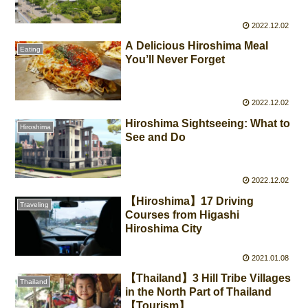
2022.12.02
A Delicious Hiroshima Meal
Eating
You’ll Never Forget
2022.12.02
Hiroshima Sightseeing: What to
Hiroshima
See and Do
2022.12.02
【Hiroshima】17 Driving
Traveling
Courses from Higashi
Hiroshima City
2021.01.08
【Thailand】3 Hill Tribe Villages
Thailand
in the North Part of Thailand
【Tourism】