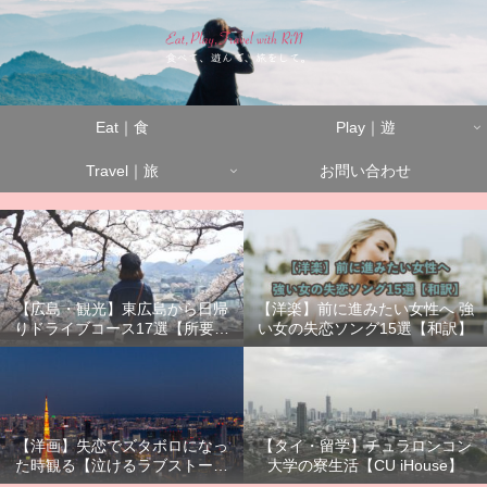
Eat｜食
Play｜遊
Travel｜旅
お問い合わせ
【広島・観光】東広島から日帰
【洋楽】前に進みたい女性へ 強
りドライブコース17選【所要時
い女の失恋ソング15選【和訳】
間別】
【洋画】失恋でズタボロになっ
【タイ・留学】チュラロンコン
た時観る【泣けるラブストーリ
大学の寮生活【CU iHouse】
ーまとめ】