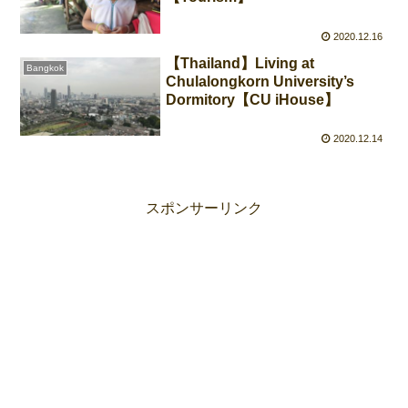
2020.12.16
【Thailand】Living at
Bangkok
Chulalongkorn University’s
Dormitory【CU iHouse】
2020.12.14
スポンサーリンク