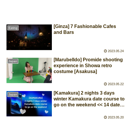
[Ginza] 7 Fashionable Cafes
Eating
and Bars
2023.05.24
[Marubelldo] Promide shooting
Japan
experience in Showa retro
costume [Asakusa]
2023.05.22
[Kamakura] 2 nights 3 days
Japan
winter Kamakura date course to
go on the weekend << 14 date
spots selection >>
2023.05.20