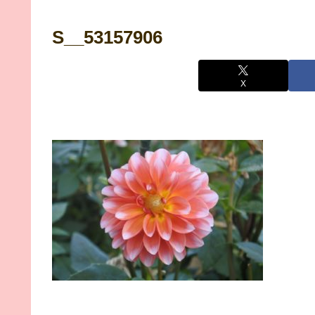
S__53157906
X