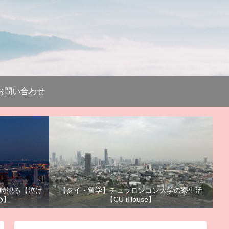
お問い合わせ
時観る【泣け
【タイ・留学】チュラロンコン大学の寮生活
め】
【CU iHouse】